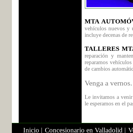
MTA AUTOMÓ
vehículos nuevos y 
incluye decenas de re
TALLERES MT
reparación y manten
reparamos vehículos 
de cambios automático
Venga a vernos.
Le invitamos a veni
le esperamos en el p
Inicio
|
Concesionario en Valladolid
|
V