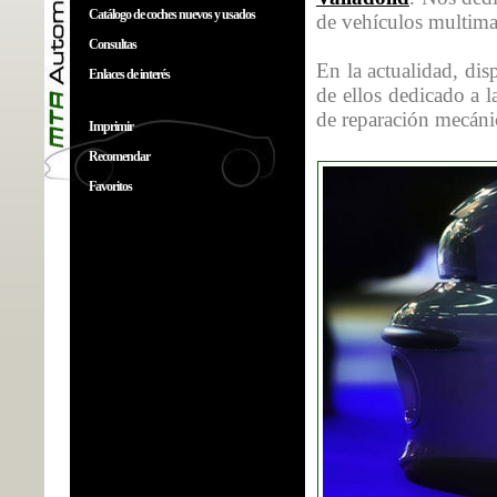
Catálogo de coches nuevos y usados
de vehículos multima
Consultas
En la actualidad, di
Enlaces de interés
de ellos dedicado a l
de reparación mecánic
Imprimir
Recomendar
Favoritos